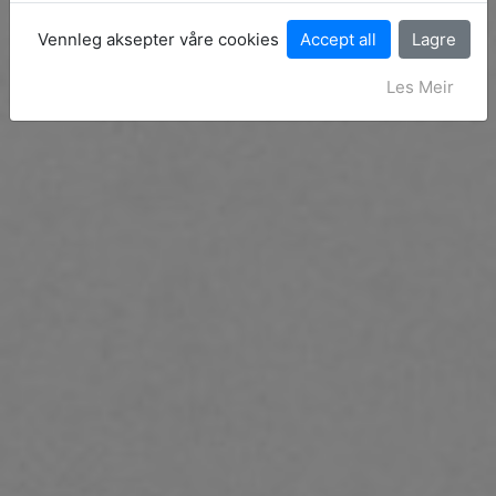
Vennleg aksepter våre cookies
Les Meir