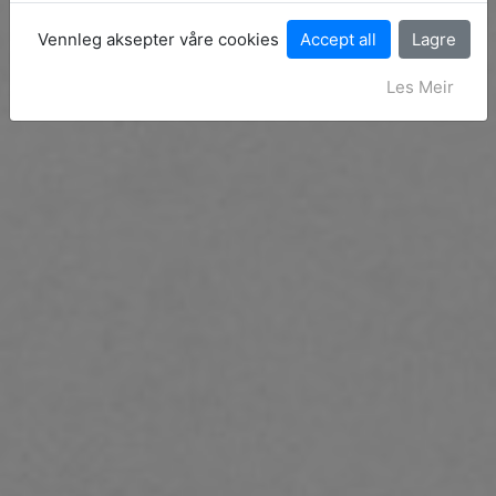
Vennleg aksepter våre cookies
Les Meir