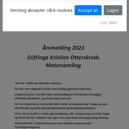
Vennleg aksepter våre cookies
Skrive av:
Lars K. Hansen
Les Meir