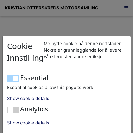
KRISTIAN OTTERSKREDS MOTORSAMLING
Cookie
Me nytte cookie på denne nettstaden.
Nokre er grunnleggjande for å levere
Innstilling
Årsmelding 2023
våre tenester, andre er ikkje.
2023 vart eit bra år!
Essential
Essential cookies allow this page to work.
Publisert:
27. april 2024 10:22
Show cookie details
Teksten handler om:
Informasjon
,
Analytics
Show cookie details
Scanna årsmelding etter styremøte for Stiftinga Kristian
Otterskreds Motorsamling