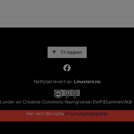
Til toppen
Nettstad levert av:
Linuxlars.no
et under en
Creative Commons Navngivelse-DelPåSammeVilkår 4.
Her vert det nytta
Informasjonskapslar