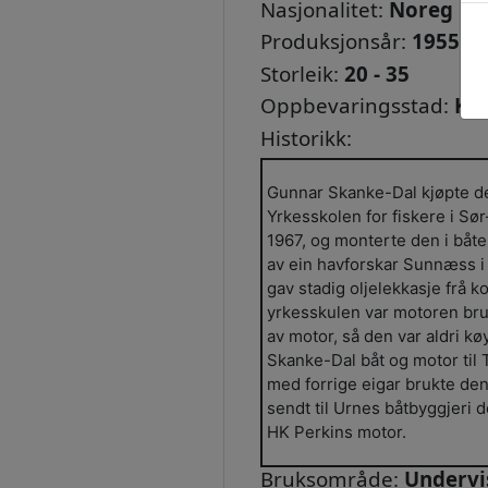
Nasjonalitet:
Noreg
Produksjonsår:
1955
Storleik:
20 - 35
Oppbevaringsstad:
Kri
Historikk:
Gunnar Skanke-Dal kjøpte d
Yrkesskolen for fiskere i Sør
1967, og monterte den i båt
av ein havforskar Sunnæss i 
gav stadig oljelekkasje frå 
yrkesskulen var motoren bruk
av motor, så den var aldri kø
Skanke-Dal båt og motor til 
med forrige eigar brukte den t
sendt til Urnes båtbyggjeri d
HK Perkins motor.
Bruksområde:
Undervis