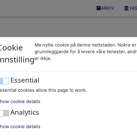
ARKIV
HI
Cookie
Me nytte cookie på denne nettstaden. Nokre er
grunnleggjande for å levere våre tenester, and
Wichmann
Innstilling
er ikkje.
Essential
ssential cookies allow this page to work.
how cookie details
Analytics
how cookie details