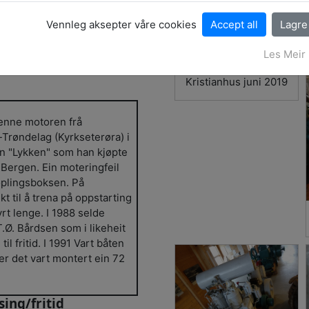
Vennleg aksepter våre cookies
Les Meir
stianhus
Kristianhus juni 2019
enne motoren frå
-Trøndelag (Kyrkseterøra) i
en "Lykken" som han kjøpte
Bergen. Ein moteringfeil
koplingsboksen. På
t til å trena på oppstarting
yrt lenge. I 1988 selde
T.Ø. Bårdsen som i likeheit
il fritid. I 1991 Vart båten
er det vart montert ein 72
ing/fritid