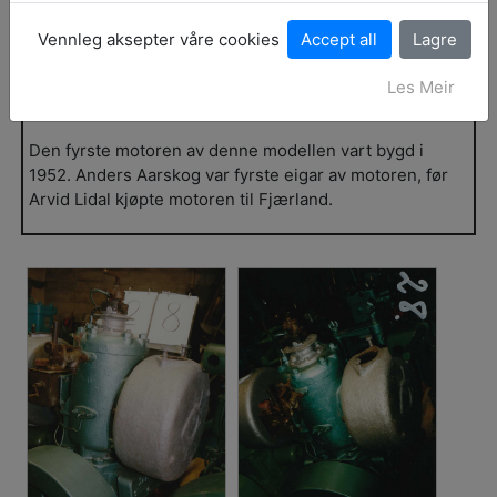
Storleik:
6 - 12
Vennleg aksepter våre cookies
Oppbevaringsstad:
Arnafjord
Les Meir
Historikk:
Den fyrste motoren av denne modellen vart bygd i
1952. Anders Aarskog var fyrste eigar av motoren, før
Arvid Lidal kjøpte motoren til Fjærland.