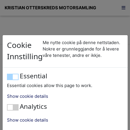
KRISTIAN OTTERSKREDS MOTORSAMLING
Cookie
Me nytte cookie på denne nettstaden.
Tjuveåtte/28
Nokre er grunnleggjande for å levere
Innstilling
våre tenester, andre er ikkje.
Sabb
Essential
Essential cookies allow this page to work.
Nummer:
28
Show cookie details
Objekt:
Båtmotor
Analytics
Fabrikat:
Sabb
Nasjonalitet:
Noreg
Show cookie details
Produksjonsår:
1953