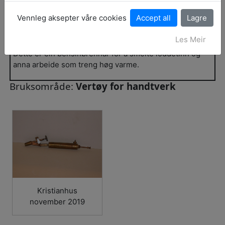
Oppbevaringsstad:
Kristianhus
Vennleg aksepter våre cookies
Historikk:
Les Meir
Dette er ein bensinbrennar for å smelte loddetinn og
anna arbeide som treng høg varme.
Bruksområde:
Vertøy for handtverk
Kristianhus
november 2019