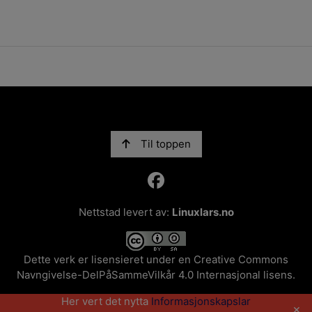
Til toppen
Nettstad levert av:
Linuxlars.no
Dette verk er lisensieret under en
Creative Commons
Navngivelse-DelPåSammeVilkår 4.0 Internasjonal lisens
.
Her vert det nytta
Informasjonskapslar
×