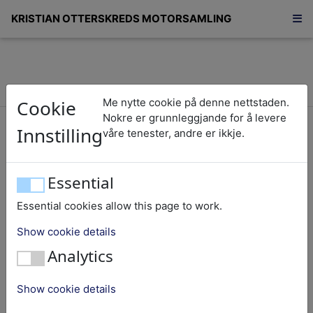
KRISTIAN OTTERSKREDS MOTORSAMLING
Cookie
Me nytte cookie på denne nettstaden.
sekshundre-førti-fem/645
Nokre er grunnleggjande for å levere
Innstilling
våre tenester, andre er ikkje.
Ukjent
Essential
Essential cookies allow this page to work.
Nummer:
645
Show cookie details
Objekt:
Tater-handverk-verktøy
Analytics
Fabrikat:
Ukjent
Type:
Bensinbrennar
Show cookie details
Nasjonalitet:
Tyskland