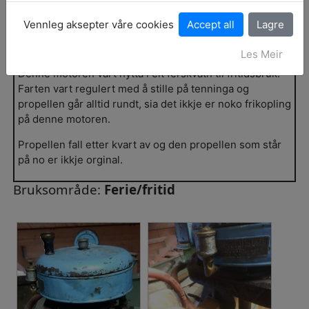
Oppbevaringsstad:
Kristianhus
Vennleg aksepter våre cookies
Historikk:
Les Meir
Denne motoren vart nytta i eit ferskvatn til fritidsbruk.
Farten vart regulert med å stille på tenninga og
propellen går alltid rundt, sia det ikkje er noko frikopling
på denne motoren.
Propellen fall etter kvart av og den propellen som står
på no er ikkje orginal.
Bruksområde:
Ferie/fritid