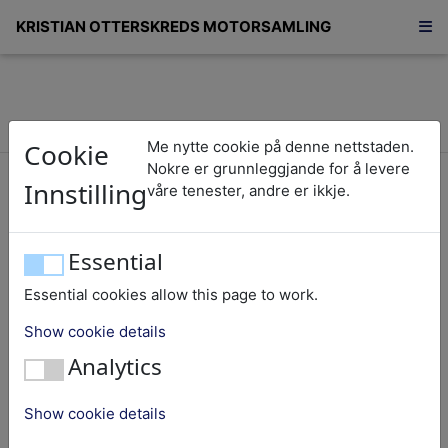
KRISTIAN OTTERSKREDS MOTORSAMLING
Cookie
Me nytte cookie på denne nettstaden.
Sekshundre-tretti-ein/631
Nokre er grunnleggjande for å levere
Innstilling
våre tenester, andre er ikkje.
Svalan
Essential
Essential cookies allow this page to work.
Nummer:
631
Show cookie details
Objekt:
Påhengs
Analytics
Fabrikat:
Svalan
Nasjonalitet:
Sverige
Show cookie details
Storleik:
2,5 HK