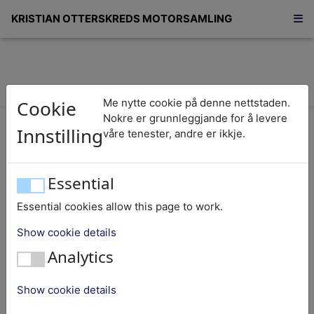
KRISTIAN OTTERSKREDS MOTORSAMLING
Cookie
Me nytte cookie på denne nettstaden.
Tohundre-seksti-åtte/268
Nokre er grunnleggjande for å levere
Innstilling
våre tenester, andre er ikkje.
Viking
Essential
Essential cookies allow this page to work.
Nummer:
268
Show cookie details
Objekt:
Båtmotor
Analytics
Fabrikk nummer:
4134
Fabrikat:
Viking
Show cookie details
Nasjonalitet:
Noreg