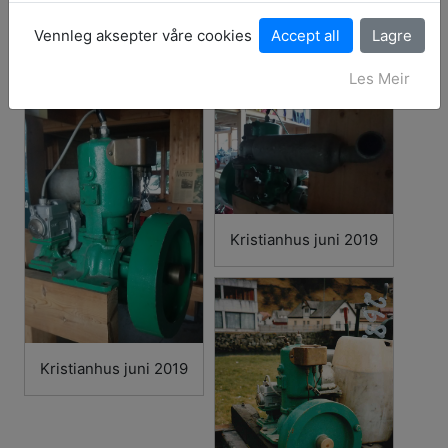
Storleik:
3,5 - 4 HK
Vennleg aksepter våre cookies
Oppbevaringsstad:
Kristianhus
Les Meir
Kristianhus juni 2019
Kristianhus juni 2019