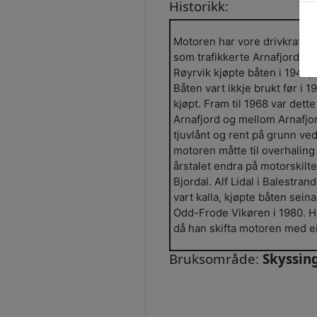
Historikk:
Motoren har vore drivkraft 
som trafikkerte Arnafjorden 
Røyrvik kjøpte båten i 1946, 
Båten vart ikkje brukt før i
kjøpt. Fram til 1968 var dette
Arnafjord og mellom Arnafjor
tjuvlånt og rent på grunn v
motoren måtte til overhaling 
årstalet endra på motorskiltet
Bjordal. Alf Lidal i Balestran
vart kalla, kjøpte båten seina
Odd-Frode Vikøren i 1980. Ha
då han skifta motoren med e
Bruksområde:
Skyssing