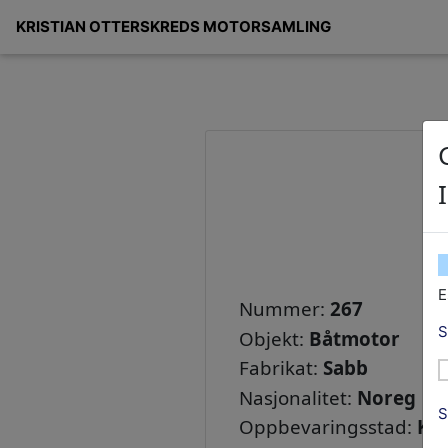
KRISTIAN OTTERSKREDS MOTORSAMLING
Tohundre-seksti-sju/267
E
Nummer:
267
S
Objekt:
Båtmotor
Fabrikat:
Sabb
Nasjonalitet:
Noreg
S
Oppbevaringsstad:
Kri