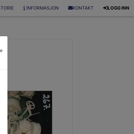
STORIE
INFORMASJON
KONTAKT
LOGG INN
re