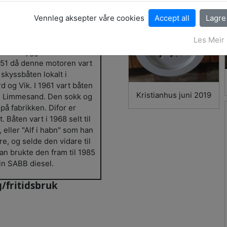
Vennleg aksepter våre cookies
i Skyssbåten "Tommeliten"
Les Meir
frå 1951 til 68. Johannes
frå båtbyggeriet i Ortnevik.
 1951 då denne motoren vart
 skyssbåten lokalt i
d og Vik. I 1961 vart båten
Kristianhus juni 2019
ed Limmesand. Den sokk og
på fabrikken. Difor er
. Båten vart i 1968 selt til
d, eller "Alf i habn" som han
re, og selde den vidare til
n brukte den fram til 1985
in SABB diesel.
/fritidsbruk