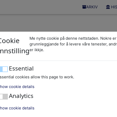
ARKIV
HI
Cookie
Me nytte cookie på denne nettstaden. Nokre er
grunnleggjande for å levere våre tenester, and
Sabb
Innstilling
er ikkje.
Essential
ssential cookies allow this page to work.
how cookie details
Analytics
how cookie details
stianhus