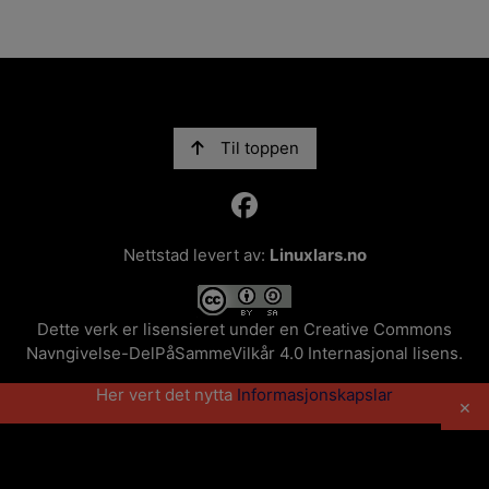
Til toppen
Nettstad levert av:
Linuxlars.no
Dette verk er lisensieret under en
Creative Commons
Navngivelse-DelPåSammeVilkår 4.0 Internasjonal lisens
.
Her vert det nytta
Informasjonskapslar
×