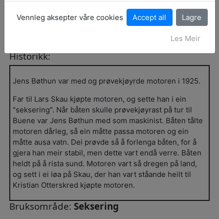
Produksjonsår:
1925
Vennleg aksepter våre cookies
Storleik:
5
Les Meir
Oppbevaringsstad:
Arnafjord
Historikk:
Jens Bøthun var med og prøvekjøyrde motoren i 1925.
Far til Lars Skau kjøpte motoren, og sette han i ein
"seksering". Når båten skulle prøvekjøyrast på tur til
Buene var Jens Bøthun med som maskinist. Båten tålte
motoren dårleg, så ein måtte passa motoren og ein
måtte ausa vatn. Dei prøvde så å forlenga båten, for å
gjera han meir stabil, men dette vart endå verre. Båten
heldt på å rista sund. Motoren vart så dregen på land,
og sett i ei løa på Skau, der han vart ståande heilt til
Kristian Otterskred kjøpte motoren.
Bruksområde:
Seksering