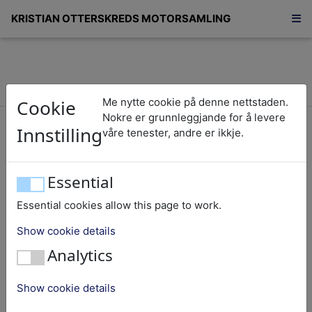
KRISTIAN OTTERSKREDS MOTORSAMLING
Cookie
Me nytte cookie på denne nettstaden.
Tretten/13
Nokre er grunnleggjande for å levere
Innstilling
våre tenester, andre er ikkje.
Wichmann
Essential
Essential cookies allow this page to work.
Nummer:
13
Show cookie details
Objekt:
Båtmotor
Analytics
Fabrikk nummer:
1145
Fabrikat:
Wichmann
Show cookie details
Nasjonalitet:
Noreg