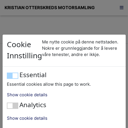
KRISTIAN OTTERSKREDS MOTORSAMLING
Cookie
Me nytte cookie på denne nettstaden.
Hundre-førti-sju/147
Nokre er grunnleggjande for å levere
Innstilling
våre tenester, andre er ikkje.
Sabb
Essential
Essential cookies allow this page to work.
Nummer:
147
Show cookie details
Objekt:
Båtmotor
Analytics
Fabrikk nummer:
231
Fabrikat:
Sabb
Show cookie details
Type:
G-66