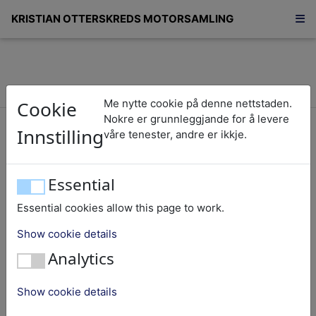
KRISTIAN OTTERSKREDS MOTORSAMLING
Cookie
Me nytte cookie på denne nettstaden.
Hundre-tretti-fire/134
Nokre er grunnleggjande for å levere
Innstilling
våre tenester, andre er ikkje.
Albin
Essential
Essential cookies allow this page to work.
Nummer:
134
Show cookie details
Objekt:
Båtmotor
Analytics
Fabrikat:
Albin
Nasjonalitet:
Noreg
Show cookie details
Oppbevaringsstad:
Arnafjord