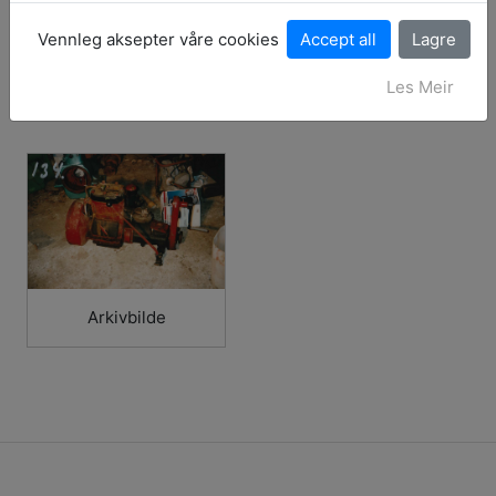
Historikk:
Vennleg aksepter våre cookies
Manglar historikk
Les Meir
Arkivbilde