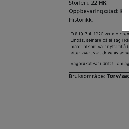
Storleik:
22 HK
Oppbevaringsstad:
Kri
Historikk:
Frå 1917 til 1920 var motoren 
Lindås, seinare på ei sag i R
material som vart nytta til 
etter kvart vart drive av son
Sagbruket var i drift til omla
Bruksområde:
Torv/sa