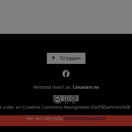
Til toppen
Nettstad levert av:
Linuxlars.no
et under en
Creative Commons Navngivelse-DelPåSammeVilkår 4.
Her vert det nytta
Informasjonskapslar