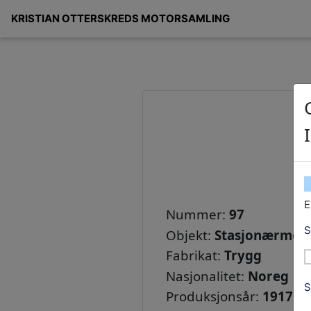
KRISTIAN OTTERSKREDS MOTORSAMLING
Nitti-sju/97
E
Nummer:
97
S
Objekt:
Stasjonærmot
Fabrikat:
Trygg
Nasjonalitet:
Noreg
S
Produksjonsår:
1917