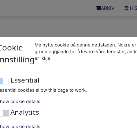
ARKIV
HI
Cookie
Me nytte cookie på denne nettstaden. Nokre er
grunnleggjande for å levere våre tenester, and
Trygg
Innstilling
er ikkje.
Essential
ssential cookies allow this page to work.
how cookie details
or
Analytics
how cookie details
Arkivbilde