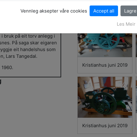
stianhus
Vennleg aksepter våre cookies
Les Meir
i bruk på eit torv anlegg i
isnes. På saga skar eigaren
å byggje eit handelshus som
en, Lars Tangedal.
Kristianhus juni 2019
g 1960.
g
Kristianhus juni 2019