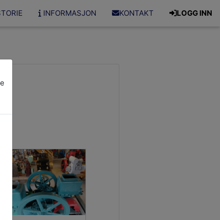
STORIE
INFORMASJON
KONTAKT
LOGG INN
re